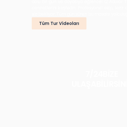
dolu bir gün ve doyasıya eğlence! 12 Adalar Te
cennetlerini keşfedin. Profesyonel ekip, leziz
sizi bekliyor. Tüm gün süren bu masalsı yolcul
Tüm Tur Videoları
7/24BİZE
ULAŞABİLİRSİN