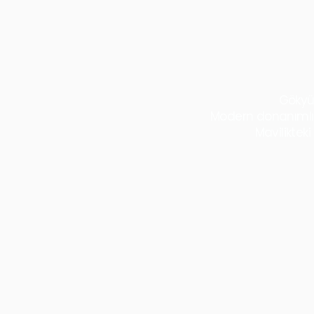
Gökyüz
Modern donanımlı t
Mavilikteki