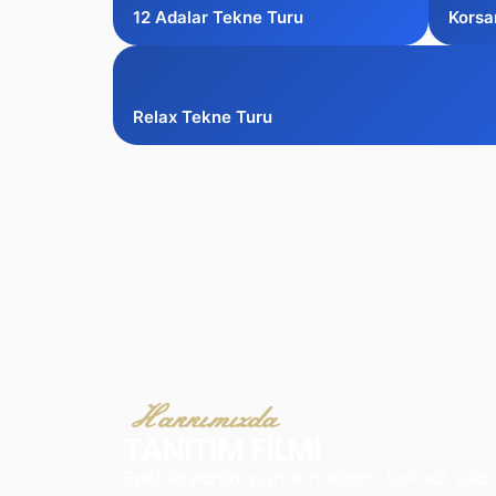
12 Adalar Tekne Turu
Korsa
Relax Tekne Turu
Hakkımızda
TANITIM FİLMİ
Eşsiz koylarda yüzme molaları, turkuaz sula