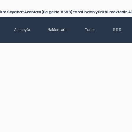
izm Seyahat Acentası (Belge No: 8598) tarafından yürütülmektedir. AB
Anasayfa
Hakkımızda
Turlar
S.S.S.