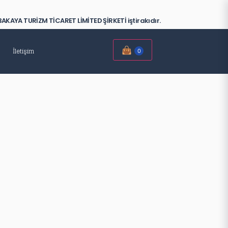
AKAYA TURİZM TİCARET LİMİTED ŞİRKETİ iştirakıdır.
👜
İletişim
0