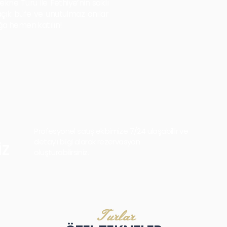
kne Turu ile Fethiye’nin saklı
 açık büfe ve unutulmaz anılar
uğa hemen katılın!
Profesyonel satış ekibimize 7/24 ulaşabillir ve
detaylı bilgi alarak rezervasyon
İZ
oluşturabilirsiniz.
Turlar