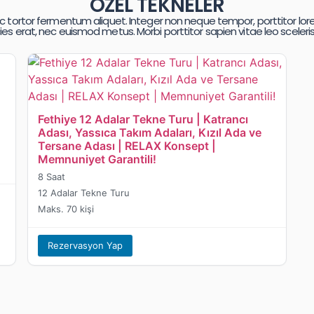
ÖZEL TEKNELER
 nec tortor fermentum aliquet. Integer non neque tempor, porttitor lo
cies erat, nec euismod metus. Morbi porttitor sapien vitae leo scele
Fethiye 12 Adalar Tekne Turu | Katrancı
Adası, Yassıca Takım Adaları, Kızıl Ada ve
Tersane Adası | RELAX Konsept |
Memnuniyet Garantili!
8 Saat
12 Adalar Tekne Turu
Maks. 70 kişi
Rezervasyon Yap