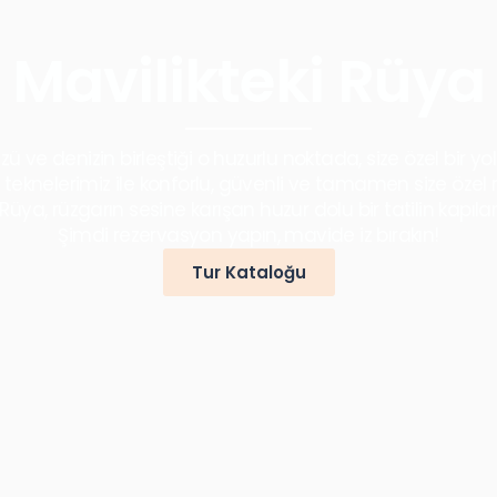
Mavilikteki Rüya
ü ve denizin birleştiği o huzurlu noktada, size özel bir yo
eknelerimiz ile konforlu, güvenli ve tamamen size özel 
 Rüya, rüzgarın sesine karışan huzur dolu bir tatilin kapıları
Şimdi rezervasyon yapın, mavide iz bırakın!
Tur Kataloğu