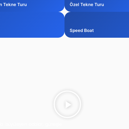
n Tekne Turu
Özel Tekne Turu
Speed Boat
rla büyüleyen adalar, güneşle