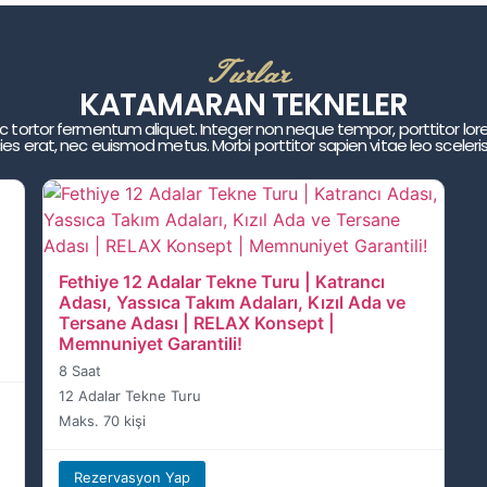
Turlar
KATAMARAN TEKNELER
 nec tortor fermentum aliquet. Integer non neque tempor, porttitor lo
cies erat, nec euismod metus. Morbi porttitor sapien vitae leo scele
Fethiye 12 Adalar Tekne Turu | Katrancı
Adası, Yassıca Takım Adaları, Kızıl Ada ve
Tersane Adası | RELAX Konsept |
Memnuniyet Garantili!
8 Saat
12 Adalar Tekne Turu
Maks. 70 kişi
Rezervasyon Yap